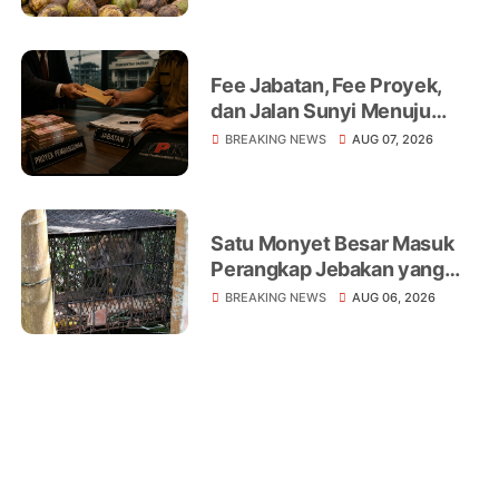
Lemahnya Regulasi Jadi
Sorotan
Fee Jabatan, Fee Proyek,
dan Jalan Sunyi Menuju
Operasi Tangkap Tangan
BREAKING NEWS
AUG 07, 2026
Satu Monyet Besar Masuk
Perangkap Jebakan yang
Dipasang di Belakang
BREAKING NEWS
AUG 06, 2026
Rumah Warga Tampomas