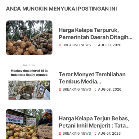
ANDA MUNGKIN MENYUKAI POSTINGAN INI
Harga Kelapa Terpuruk,
Pemerintah Daerah Ditagih
Realisasikan Program
BREAKING NEWS
AUG 09, 2026
Peningkatan Ekonomi Petani
Teror Monyet Tembilahan
Tembus Media
Internasional, AFP Soroti 18
BREAKING NEWS
AUG 08, 2026
Warga Jadi Korban
Harga Kelapa Terjun Bebas,
Petani Inhil Menjerit : Tata
Niaga, Monopoli hingga
BREAKING NEWS
AUG 07, 2026