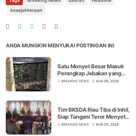
Tags
Breaking News
daerah
Headline
kesejahteraan
ANDA MUNGKIN MENYUKAI POSTINGAN INI
Satu Monyet Besar Masuk
Perangkap Jebakan yang
Dipasang di Belakang
BREAKING NEWS
AUG 06, 2026
Rumah Warga Tampomas
Tim BKSDA Riau Tiba di Inhil,
Siap Tangani Teror Monyet
Liar yang Telah Melukai 18
BREAKING NEWS
AUG 05, 2026
Warga