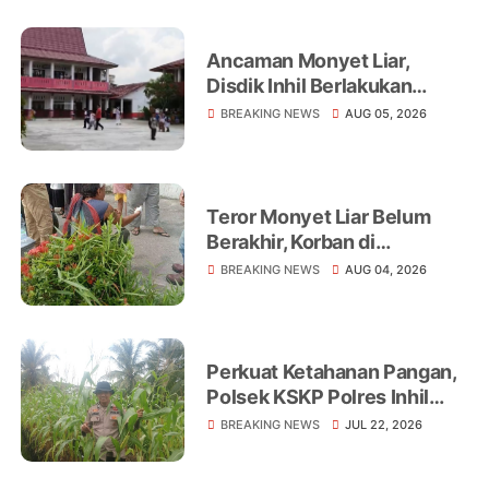
Ancaman Monyet Liar,
Disdik Inhil Berlakukan
Belajar dari Rumah di
BREAKING NEWS
AUG 05, 2026
Sejumlah Sekolah
Tembilahan
Teror Monyet Liar Belum
Berakhir, Korban di
Tembilahan Terus
BREAKING NEWS
AUG 04, 2026
Bertambah
Perkuat Ketahanan Pangan,
Polsek KSKP Polres Inhil
Turun Langsung Dampingi
BREAKING NEWS
JUL 22, 2026
Petani Jagung Pekan Arba