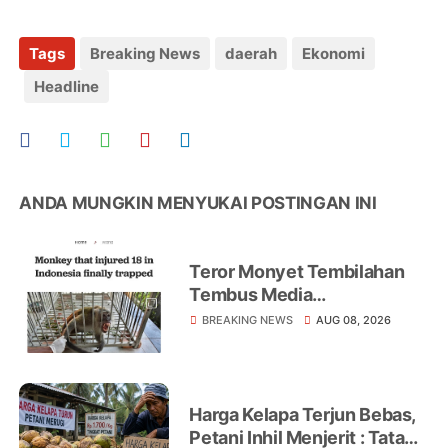
Tags
Breaking News
daerah
Ekonomi
Headline
ANDA MUNGKIN MENYUKAI POSTINGAN INI
Teror Monyet Tembilahan
Tembus Media
Internasional, AFP Soroti 18
BREAKING NEWS
AUG 08, 2026
Warga Jadi Korban
Harga Kelapa Terjun Bebas,
Petani Inhil Menjerit : Tata