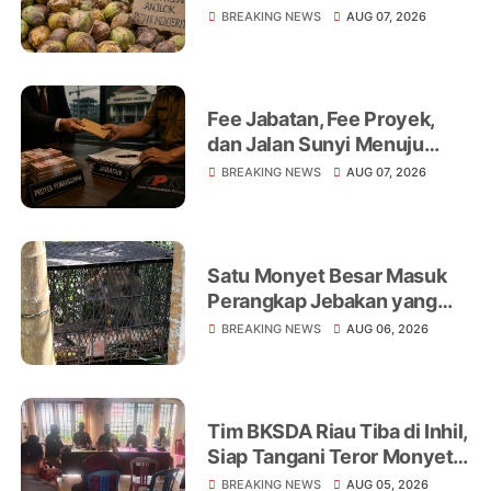
Niaga, Monopoli hingga
BREAKING NEWS
AUG 07, 2026
Lemahnya Regulasi Jadi
Sorotan
Fee Jabatan, Fee Proyek,
dan Jalan Sunyi Menuju
Operasi Tangkap Tangan
BREAKING NEWS
AUG 07, 2026
Satu Monyet Besar Masuk
Perangkap Jebakan yang
Dipasang di Belakang
BREAKING NEWS
AUG 06, 2026
Rumah Warga Tampomas
Tim BKSDA Riau Tiba di Inhil,
Siap Tangani Teror Monyet
Liar yang Telah Melukai 18
BREAKING NEWS
AUG 05, 2026