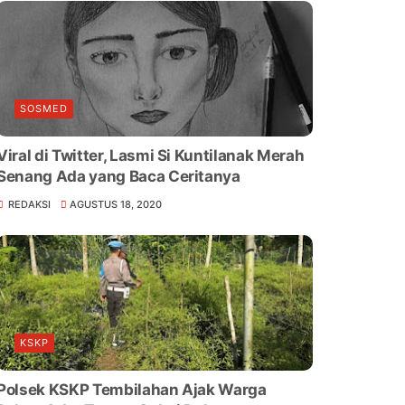
SOSMED
Viral di Twitter, Lasmi Si Kuntilanak Merah
Senang Ada yang Baca Ceritanya
REDAKSI
AGUSTUS 18, 2020
KSKP
Polsek KSKP Tembilahan Ajak Warga