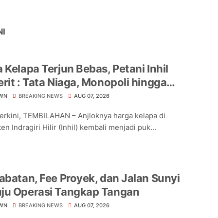
NI
 Kelapa Terjun Bebas, Petani Inhil
rit : Tata Niaga, Monopoli hingga
hnya Regulasi Jadi Sorotan
WN
BREAKING NEWS
AUG 07, 2026
Terkini, TEMBILAHAN – Anjloknya harga kelapa di
n Indragiri Hilir (Inhil) kembali menjadi puk...
abatan, Fee Proyek, dan Jalan Sunyi
ju Operasi Tangkap Tangan
WN
BREAKING NEWS
AUG 07, 2026