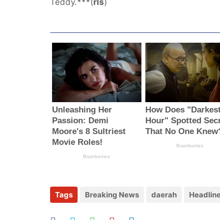
Teddy.***(
rls
)
Tags
Breaking News
daerah
Headlin