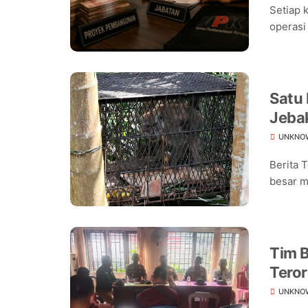
Setiap 
operasi
Satu
Jeba
Warg
UNKNO
Berita 
besar m
Tim B
Teror
Warg
UNKNO