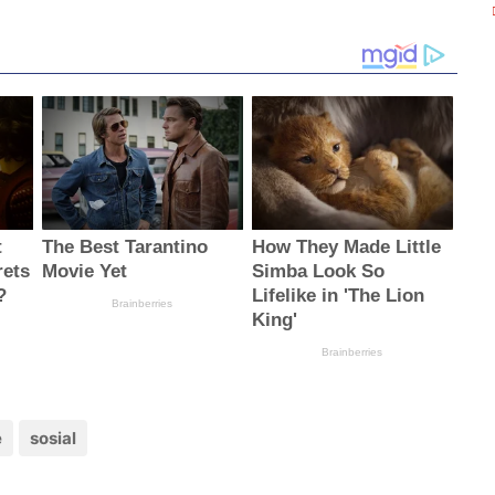
e
sosial