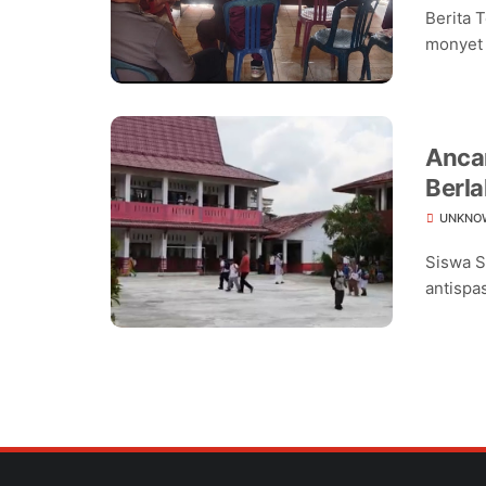
Berita 
monyet 
Ancam
Berla
Seko
UNKNO
Siswa S
antispas