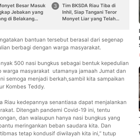
Monyet Besar Masuk
Tim BKSDA Riau Tiba di
gkap Jebakan yang
Inhil, Siap Tangani Teror
ang di Belakang
Monyet Liar yang Telah
 Warga Tampomas
Melukai 18 Warga
gatakan bantuan tersebut berasal dari segenap
ulian berbagi dengan warga masyarakat.
banyak 500 nasi bungkus sebagai bentuk kepedulian
ap warga masyarakat utamanya jamaah Jumat dan
ni semoga menjadi berkah,sambil kita sampaikan
tur Kombes Teddy.
a Riau kedepannya senantiasa dapat menjalankan
rakat. Ditengah pandemi Covid-19 ini, tentu
ongan, dan walaupun hanya nasi bungkus yang
mbantu meringankan beban saudara kita. Dan
mas tetap kondusif diwilayah kita ini,” tutup