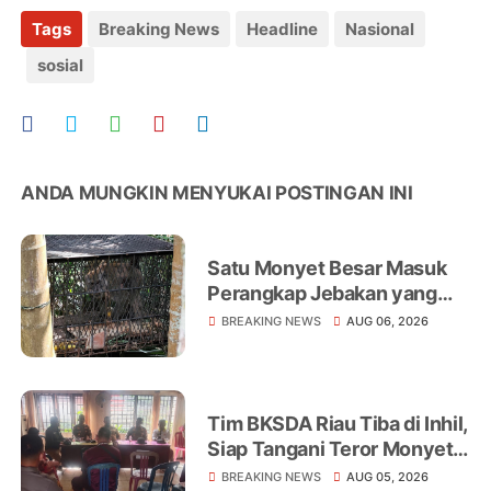
Tags
Breaking News
Headline
Nasional
sosial
ANDA MUNGKIN MENYUKAI POSTINGAN INI
Satu Monyet Besar Masuk
Perangkap Jebakan yang
Dipasang di Belakang
BREAKING NEWS
AUG 06, 2026
Rumah Warga Tampomas
Tim BKSDA Riau Tiba di Inhil,
Siap Tangani Teror Monyet
Liar yang Telah Melukai 18
BREAKING NEWS
AUG 05, 2026