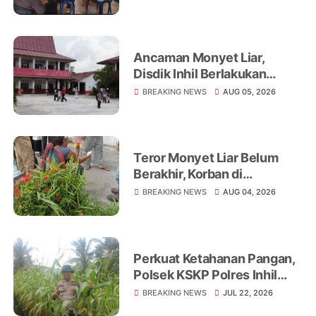
Warga
Ancaman Monyet Liar,
Disdik Inhil Berlakukan
Belajar dari Rumah di
BREAKING NEWS
AUG 05, 2026
Sejumlah Sekolah
Tembilahan
Teror Monyet Liar Belum
Berakhir, Korban di
Tembilahan Terus
BREAKING NEWS
AUG 04, 2026
Bertambah
Perkuat Ketahanan Pangan,
Polsek KSKP Polres Inhil
Turun Langsung Dampingi
BREAKING NEWS
JUL 22, 2026
Petani Jagung Pekan Arba