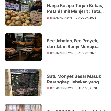
Harga Kelapa Terjun Bebas,
Petani Inhil Menjerit : Tata
Niaga, Monopoli hingga
BREAKING NEWS
AUG 07, 2026
Lemahnya Regulasi Jadi
Sorotan
Fee Jabatan, Fee Proyek,
dan Jalan Sunyi Menuju
Operasi Tangkap Tangan
BREAKING NEWS
AUG 07, 2026
Satu Monyet Besar Masuk
Perangkap Jebakan yang
Dipasang di Belakang
BREAKING NEWS
AUG 06, 2026
Rumah Warga Tampomas