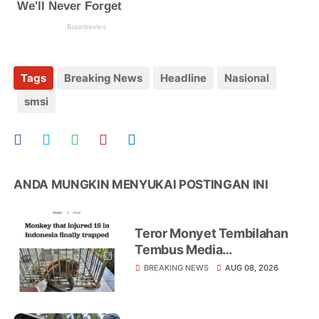
Tags
Breaking News
Headline
Nasional
smsi
ANDA MUNGKIN MENYUKAI POSTINGAN INI
Teror Monyet Tembilahan
Tembus Media
Internasional, AFP Soroti 18
BREAKING NEWS
AUG 08, 2026
Warga Jadi Korban