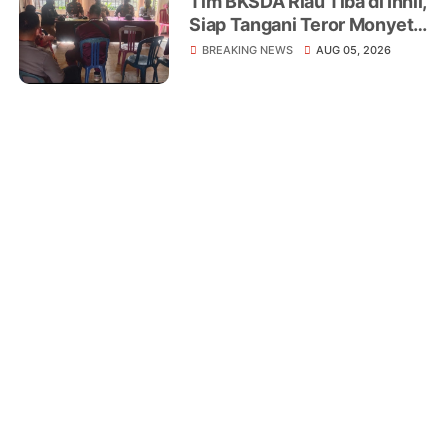
Tim BKSDA Riau Tiba di Inhil,
Siap Tangani Teror Monyet
Liar yang Telah Melukai 18
BREAKING NEWS
AUG 05, 2026
Warga