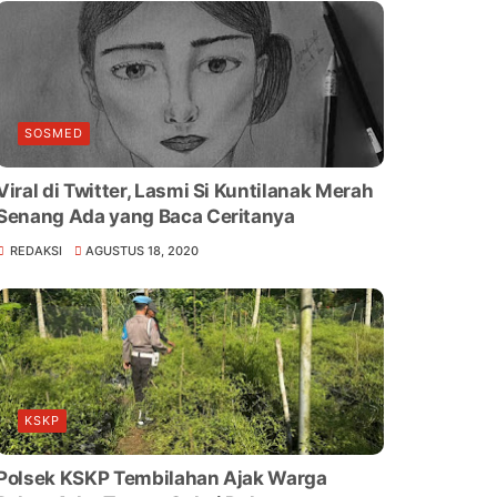
SOSMED
Viral di Twitter, Lasmi Si Kuntilanak Merah
Senang Ada yang Baca Ceritanya
REDAKSI
AGUSTUS 18, 2020
KSKP
Polsek KSKP Tembilahan Ajak Warga