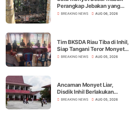
Perangkap Jebakan yang
Dipasang di Belakang
BREAKING NEWS
AUG 06, 2026
Rumah Warga Tampomas
Tim BKSDA Riau Tiba di Inhil,
Siap Tangani Teror Monyet
Liar yang Telah Melukai 18
BREAKING NEWS
AUG 05, 2026
Warga
Ancaman Monyet Liar,
Disdik Inhil Berlakukan
Belajar dari Rumah di
BREAKING NEWS
AUG 05, 2026
Sejumlah Sekolah
Tembilahan