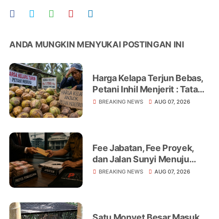
ANDA MUNGKIN MENYUKAI POSTINGAN INI
Harga Kelapa Terjun Bebas,
Petani Inhil Menjerit : Tata
Niaga, Monopoli hingga
BREAKING NEWS
AUG 07, 2026
Lemahnya Regulasi Jadi
Sorotan
Fee Jabatan, Fee Proyek,
dan Jalan Sunyi Menuju
Operasi Tangkap Tangan
BREAKING NEWS
AUG 07, 2026
Satu Monyet Besar Masuk