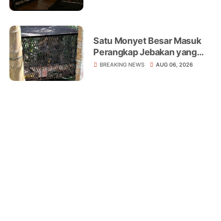
Satu Monyet Besar Masuk
Perangkap Jebakan yang
Dipasang di Belakang
BREAKING NEWS
AUG 06, 2026
Rumah Warga Tampomas