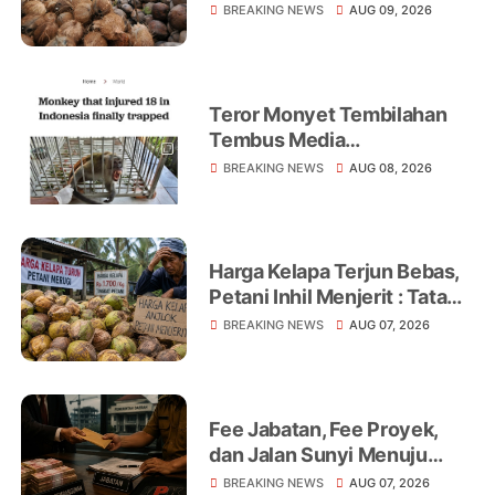
Realisasikan Program
BREAKING NEWS
AUG 09, 2026
Peningkatan Ekonomi Petani
Teror Monyet Tembilahan
Tembus Media
Internasional, AFP Soroti 18
BREAKING NEWS
AUG 08, 2026
Warga Jadi Korban
Harga Kelapa Terjun Bebas,
Petani Inhil Menjerit : Tata
Niaga, Monopoli hingga
BREAKING NEWS
AUG 07, 2026
Lemahnya Regulasi Jadi
Sorotan
Fee Jabatan, Fee Proyek,
dan Jalan Sunyi Menuju
Operasi Tangkap Tangan
BREAKING NEWS
AUG 07, 2026