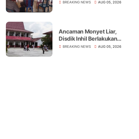
Liar yang Telah Melukai 18
BREAKING NEWS
AUG 05, 2026
Warga
Ancaman Monyet Liar,
Disdik Inhil Berlakukan
Belajar dari Rumah di
BREAKING NEWS
AUG 05, 2026
Sejumlah Sekolah
Tembilahan