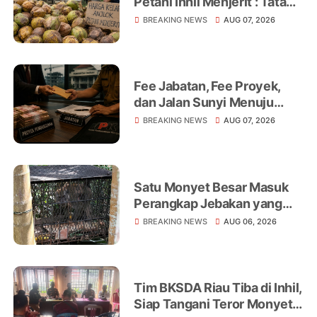
Petani Inhil Menjerit : Tata
Niaga, Monopoli hingga
BREAKING NEWS
AUG 07, 2026
Lemahnya Regulasi Jadi
Sorotan
Fee Jabatan, Fee Proyek,
dan Jalan Sunyi Menuju
Operasi Tangkap Tangan
BREAKING NEWS
AUG 07, 2026
Satu Monyet Besar Masuk
Perangkap Jebakan yang
Dipasang di Belakang
BREAKING NEWS
AUG 06, 2026
Rumah Warga Tampomas
Tim BKSDA Riau Tiba di Inhil,
Siap Tangani Teror Monyet