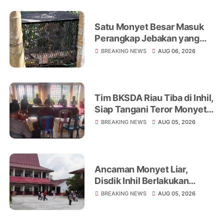
Satu Monyet Besar Masuk
Perangkap Jebakan yang
Dipasang di Belakang
BREAKING NEWS
AUG 06, 2026
Rumah Warga Tampomas
Tim BKSDA Riau Tiba di Inhil,
Siap Tangani Teror Monyet
Liar yang Telah Melukai 18
BREAKING NEWS
AUG 05, 2026
Warga
Ancaman Monyet Liar,
Disdik Inhil Berlakukan
Belajar dari Rumah di
BREAKING NEWS
AUG 05, 2026
Sejumlah Sekolah
Tembilahan