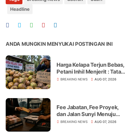
Headline
ANDA MUNGKIN MENYUKAI POSTINGAN INI
Harga Kelapa Terjun Bebas,
Petani Inhil Menjerit : Tata
Niaga, Monopoli hingga
BREAKING NEWS
AUG 07, 2026
Lemahnya Regulasi Jadi
Sorotan
Fee Jabatan, Fee Proyek,
dan Jalan Sunyi Menuju
Operasi Tangkap Tangan
BREAKING NEWS
AUG 07, 2026