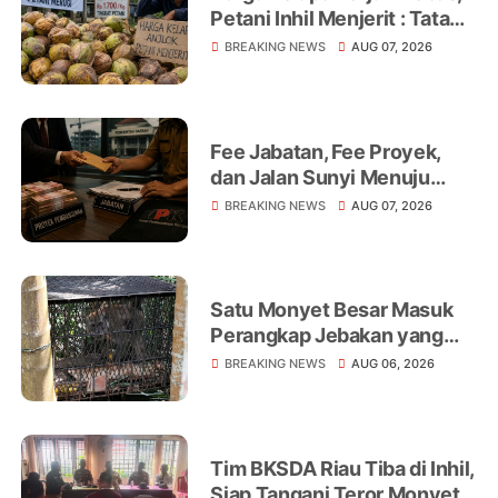
Petani Inhil Menjerit : Tata
Niaga, Monopoli hingga
BREAKING NEWS
AUG 07, 2026
Lemahnya Regulasi Jadi
Sorotan
Fee Jabatan, Fee Proyek,
dan Jalan Sunyi Menuju
Operasi Tangkap Tangan
BREAKING NEWS
AUG 07, 2026
Satu Monyet Besar Masuk
Perangkap Jebakan yang
Dipasang di Belakang
BREAKING NEWS
AUG 06, 2026
Rumah Warga Tampomas
Tim BKSDA Riau Tiba di Inhil,
Siap Tangani Teror Monyet