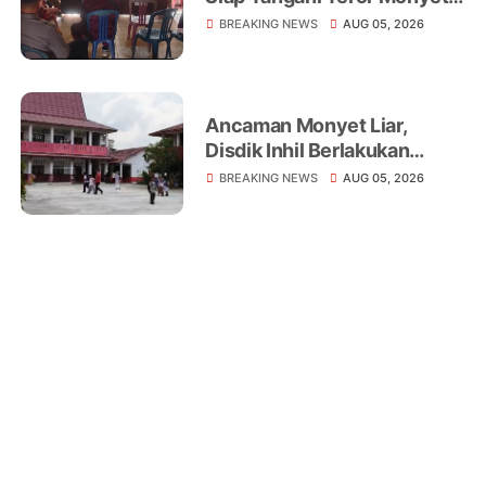
Liar yang Telah Melukai 18
BREAKING NEWS
AUG 05, 2026
Warga
Ancaman Monyet Liar,
Disdik Inhil Berlakukan
Belajar dari Rumah di
BREAKING NEWS
AUG 05, 2026
Sejumlah Sekolah
Tembilahan