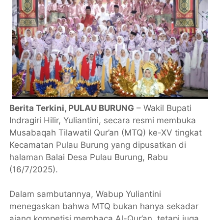
Berita Terkini, PULAU BURUNG
– Wakil Bupati
Indragiri Hilir, Yuliantini, secara resmi membuka
Musabaqah Tilawatil Qur’an (MTQ) ke-XV tingkat
Kecamatan Pulau Burung yang dipusatkan di
halaman Balai Desa Pulau Burung, Rabu
(16/7/2025).
Dalam sambutannya, Wabup Yuliantini
menegaskan bahwa MTQ bukan hanya sekadar
ajang kompetisi membaca Al-Qur’an, tetapi juga