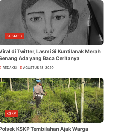
SOSMED
Viral di Twitter, Lasmi Si Kuntilanak Merah
Senang Ada yang Baca Ceritanya
REDAKSI
AGUSTUS 18, 2020
KSKP
Polsek KSKP Tembilahan Ajak Warga