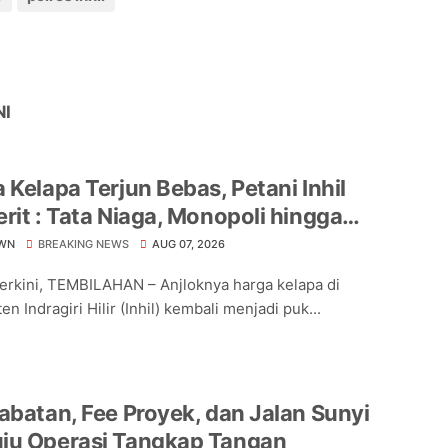
NI
 Kelapa Terjun Bebas, Petani Inhil
rit : Tata Niaga, Monopoli hingga
hnya Regulasi Jadi Sorotan
WN
BREAKING NEWS
AUG 07, 2026
Terkini, TEMBILAHAN – Anjloknya harga kelapa di
n Indragiri Hilir (Inhil) kembali menjadi puk...
abatan, Fee Proyek, dan Jalan Sunyi
ju Operasi Tangkap Tangan