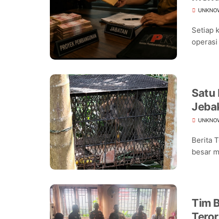
UNKNO
Setiap 
operasi
Satu
Jeba
Warg
UNKNO
Berita 
besar m
Tim B
Teror