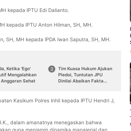
MH kepada IPTU Edi Dalianto.
 MH kepada IPTU Anton Hilman, SH, MH.
an, SH, MH kepada IPDA Iwan Saputra, SH, MH.
a, Ketika 'Ego'
Tim Kuasa Hukum Ajukan
utif Mengalahkan
Pledoi, Tuntutan JPU
k Anggaran Sehat
Dinilai Abaikan Fakta
Persidangan
abatan Kasikum Polres Inhil kepada IPTU Hendri J,
 S.I.K., dalam amanatnya menegaskan bahwa
anakan guna menjamin dinamika manajerial dan