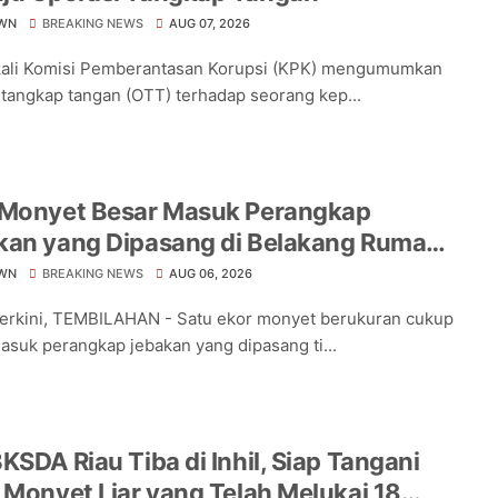
WN
BREAKING NEWS
AUG 07, 2026
kali Komisi Pemberantasan Korupsi (KPK) mengumumkan
 tangkap tangan (OTT) terhadap seorang kep...
 Monyet Besar Masuk Perangkap
kan yang Dipasang di Belakang Rumah
a Tampomas
WN
BREAKING NEWS
AUG 06, 2026
Terkini, TEMBILAHAN - Satu ekor monyet berukuran cukup
asuk perangkap jebakan yang dipasang ti...
KSDA Riau Tiba di Inhil, Siap Tangani
 Monyet Liar yang Telah Melukai 18