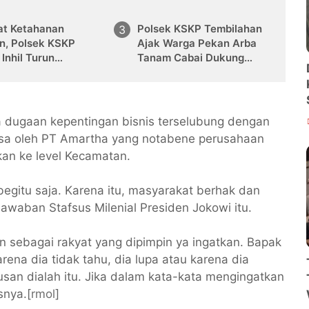
at Ketahanan
Polsek KSKP Tembilahan
n, Polsek KSKP
Ajak Warga Pekan Arba
 Inhil Turun
Tanam Cabai Dukung
ung Dampingi Petani
Ketahanan Pangan
g Pekan Arba
a dugaan kepentingan bisnis terselubung dengan
sa oleh PT Amartha yang notabene perusahaan
jukan ke level Kecamatan.
n begitu saja. Karena itu, masyarakat berhak dan
awaban Stafsus Milenial Presiden Jokowi itu.
an sebagai rakyat yang dipimpin ya ingatkan. Bapak
rena dia tidak tahu, dia lupa atau karena dia
san dialah itu. Jika dalam kata-kata mengingatkan
snya.[
rmol
]