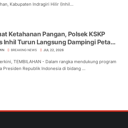
an, Kabupaten Indragiri Hilir (Inhil...
uat Ketahanan Pangan, Polsek KSKP
s Inhil Turun Langsung Dampingi Petani
ng Pekan Arba
WN
BREAKING NEWS
JUL 22, 2026
Terkini, TEMBILAHAN - Dalam rangka mendukung program
a Presiden Republik Indonesia di bidang ...