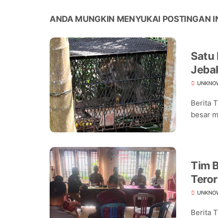
ANDA MUNGKIN MENYUKAI POSTINGAN I
Satu
Jeba
Warg
UNKNO
Berita 
besar m
Tim B
Teror
Warg
UNKNO
Berita 