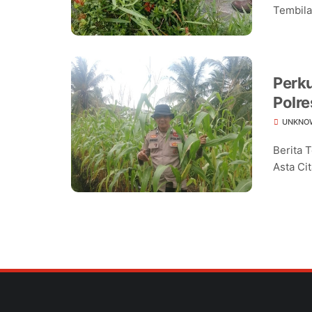
Tembilah
Perk
Polre
Jagu
UNKNO
Berita 
Asta Cit