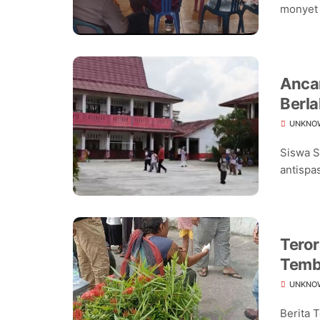
monyet 
Ancam
Berla
Seko
UNKNO
Siswa S
antispas
Teror
Temb
UNKNO
Berita 