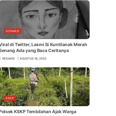
SOSMED
Viral di Twitter, Lasmi Si Kuntilanak Merah
Senang Ada yang Baca Ceritanya
REDAKSI
AGUSTUS 18, 2020
KSKP
Polsek KSKP Tembilahan Ajak Warga