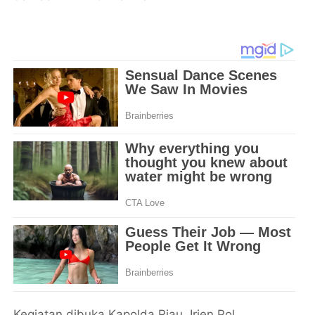
Kegiatan dibuka Kapolda Riau, Irjen Pol