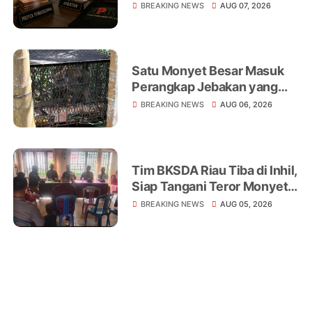
Operasi Tangkap Tangan
BREAKING NEWS
AUG 07, 2026
Satu Monyet Besar Masuk
Perangkap Jebakan yang
Dipasang di Belakang
BREAKING NEWS
AUG 06, 2026
Rumah Warga Tampomas
Tim BKSDA Riau Tiba di Inhil,
Siap Tangani Teror Monyet
Liar yang Telah Melukai 18
BREAKING NEWS
AUG 05, 2026
Warga