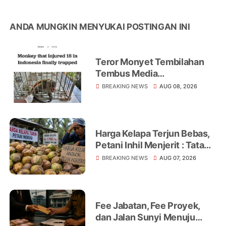
ANDA MUNGKIN MENYUKAI POSTINGAN INI
Teror Monyet Tembilahan
Tembus Media
Internasional, AFP Soroti 18
BREAKING NEWS
AUG 08, 2026
Warga Jadi Korban
Harga Kelapa Terjun Bebas,
Petani Inhil Menjerit : Tata
Niaga, Monopoli hingga
BREAKING NEWS
AUG 07, 2026
Lemahnya Regulasi Jadi
Sorotan
Fee Jabatan, Fee Proyek,
dan Jalan Sunyi Menuju