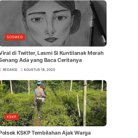
SOSMED
Viral di Twitter, Lasmi Si Kuntilanak Merah
Senang Ada yang Baca Ceritanya
REDAKSI
AGUSTUS 18, 2020
KSKP
Polsek KSKP Tembilahan Ajak Warga