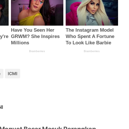
e
ICMI
NI