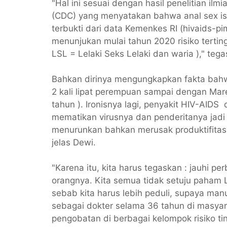
"Hal ini sesuai dengan hasil penelitian i
(CDC) yang menyatakan bahwa anal sex is th
terbukti dari data Kemenkes RI (hivaids-p
menunjukan mulai tahun 2020 risiko terting
LSL = Lelaki Seks Lelaki dan waria )," tega
Bahkan dirinya mengungkapkan fakta bahwa 
2 kali lipat perempuan sampai dengan Mare
tahun ). Ironisnya lagi, penyakit HIV-AID
mematikan virusnya dan penderitanya jadi 
menurunkan bahkan merusak produktifitas 
jelas Dewi.
"Karena itu, kita harus tegaskan : jauhi pe
orangnya. Kita semua tidak setuju paham L
sebab kita harus lebih peduli, supaya man
sebagai dokter selama 36 tahun di masya
pengobatan di berbagai kelompok risiko ti