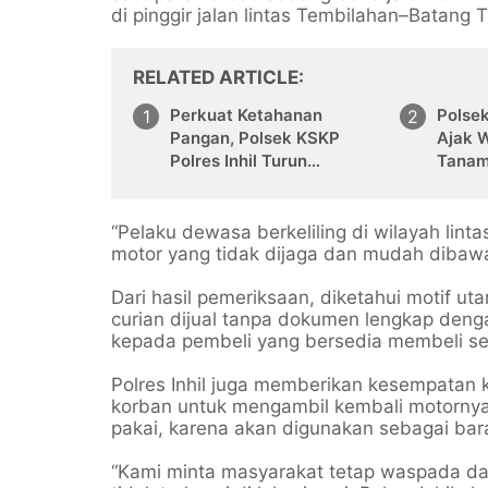
di pinggir jalan lintas Tembilahan–Batan
RELATED ARTICLE
Perkuat Ketahanan
Polse
Pangan, Polsek KSKP
Ajak 
Polres Inhil Turun
Tanam
Langsung Dampingi Petani
Ketah
Jagung Pekan Arba
“Pelaku dewasa berkeliling di wilayah lin
motor yang tidak dijaga dan mudah dibawa
Dari hasil pemeriksaan, diketahui motif ut
curian dijual tanpa dokumen lengkap den
kepada pembeli yang bersedia membeli se
Polres Inhil juga memberikan kesempatan 
korban untuk mengambil kembali motornya
pakai, karena akan digunakan sebagai bar
“Kami minta masyarakat tetap waspada d