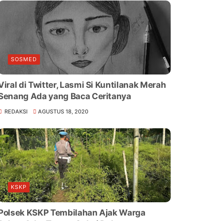
SOSMED
Viral di Twitter, Lasmi Si Kuntilanak Merah
Senang Ada yang Baca Ceritanya
REDAKSI
AGUSTUS 18, 2020
KSKP
Polsek KSKP Tembilahan Ajak Warga