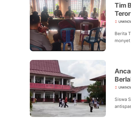
Tim B
Teror
Warg
UNKNO
Berita 
monyet 
Ancam
Berla
Seko
UNKNO
Siswa S
antispas