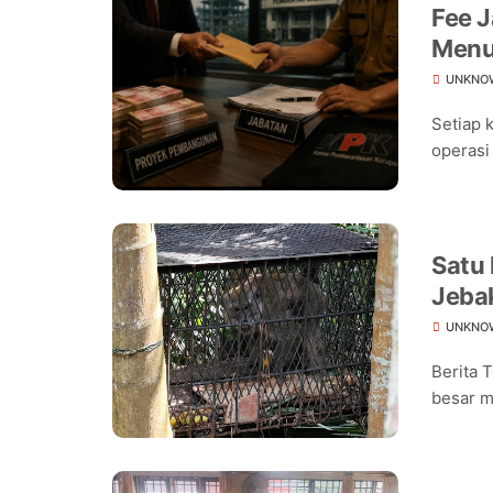
Fee J
Menu
UNKNO
Setiap 
operasi
Satu
Jeba
Warg
UNKNO
Berita 
besar m