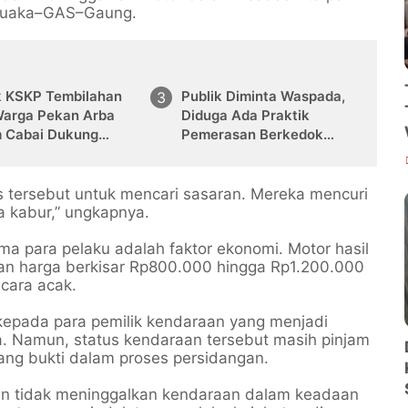
g Tuaka–GAS–Gaung.
k KSKP Tembilahan
Publik Diminta Waspada,
Warga Pekan Arba
Diduga Ada Praktik
 Cabai Dukung
Pemerasan Berkedok
anan Pangan
"Take Down" Berita
tas tersebut untuk mencari sasaran. Mereka mencuri
 kabur,” ungkapnya.
ama para pelaku adalah faktor ekonomi. Motor hasil
gan harga berkisar Rp800.000 hingga Rp1.200.000
cara acak.
kepada para pemilik kendaraan yang menjadi
. Namun, status kendaraan tersebut masih pinjam
ang bukti dalam proses persidangan.
an tidak meninggalkan kendaraan dalam keadaan