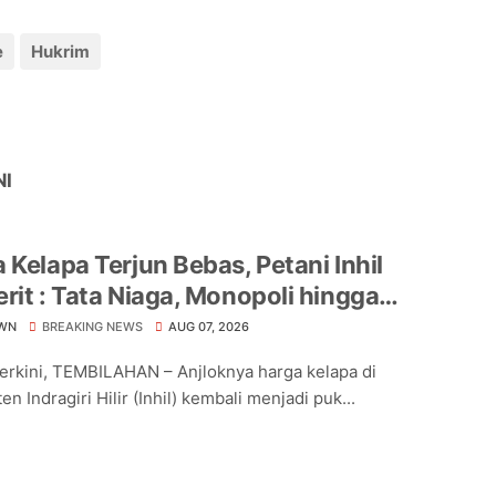
e
Hukrim
NI
 Kelapa Terjun Bebas, Petani Inhil
rit : Tata Niaga, Monopoli hingga
hnya Regulasi Jadi Sorotan
WN
BREAKING NEWS
AUG 07, 2026
Terkini, TEMBILAHAN – Anjloknya harga kelapa di
n Indragiri Hilir (Inhil) kembali menjadi puk...